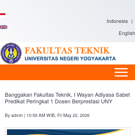
Skip to main content
Indonesia
|
English
Open or
Main
Close
navigation
horizontal
Banggakan Fakultas Teknik, I Wayan Adiyasa Sabet
Main
Predikat Peringkat 1 Dosen Berprestasi UNY
Menu
By
admin
| 10:59 AM WIB, Fri May 22, 2026