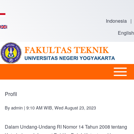
Skip to main content
Indonesia
|
English
Open or
Main
Close
navigation
horizontal
Profil
Main
Menu
By
admin
| 9:10 AM WIB, Wed August 23, 2023
Dalam Undang-Undang RI Nomor 14 Tahun 2008 tentang