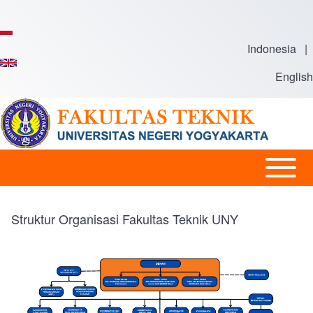
Skip to main content
Indonesia
|
English
Open or
Main
Close
navigation
horizontal
Struktur Organisasi Fakultas Teknik UNY
Main
Menu