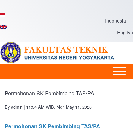
Skip to main content
Indonesia
|
English
Open or
Main
Close
navigation
horizontal
Permohonan SK Pembimbing TAS/PA
Main
Menu
By
admin
| 11:34 AM WIB, Mon May 11, 2020
Permohonan SK Pembimbing TAS/PA