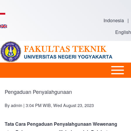
Skip to main content
Indonesia
|
English
Open or
Main
Close
navigation
horizontal
Pengaduan Penyalahgunaan
Main
Menu
By
admin
| 3:04 PM WIB, Wed August 23, 2023
Tata Cara Pengaduan Penyalahgunaan Wewenang