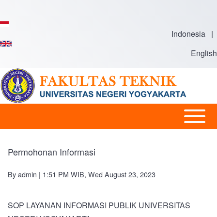
Skip to main content
Indonesia
|
English
Open or
Main
Close
navigation
horizontal
Permohonan Informasi
Main
Menu
By
admin
| 1:51 PM WIB, Wed August 23, 2023
SOP LAYANAN INFORMASI PUBLIK UNIVERSITAS