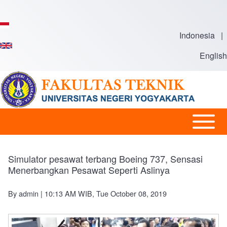
Skip to main content
Indonesia
|
English
Open or
Main
Close
navigation
horizontal
Simulator pesawat terbang Boeing 737, Sensasi
Main
Menerbangkan Pesawat Seperti Aslinya
Menu
By
admin
| 10:13 AM WIB, Tue October 08, 2019