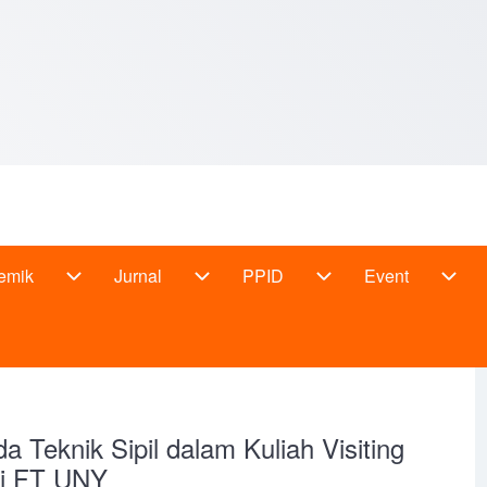
emik
Jurnal
PPID
Event
udi sub-navigation
Akademik sub-navigation
Jurnal sub-navigation
PPID sub-navigation
Even
a Teknik Sipil dalam Kuliah Visiting
 di FT UNY