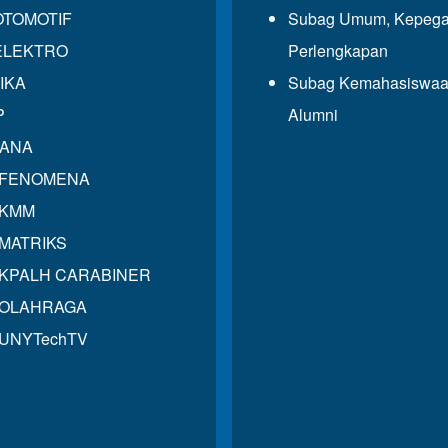
OTOMOTIF
Subag Umum, Kepega
ELEKTRO
Perlengkapan
IKA
Subag Kemahasiswaa
P
Alumni
GANA
 FENOMENA
 KMM
MATRIKS
KPALH CARABINER
 OLAHRAGA
UNYTechTV