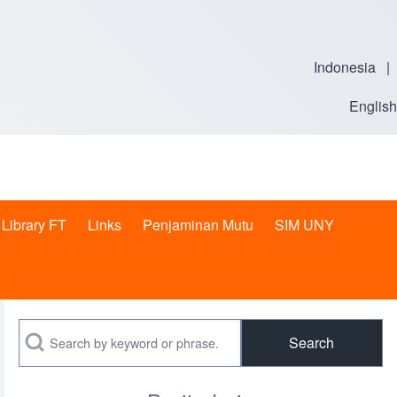
Indonesia
|
English
Library FT
Links
Penjaminan Mutu
SIM UNY
t sub-navigation
Search