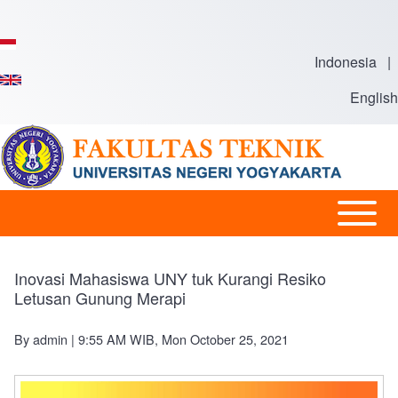
Skip to main content
Indonesia
|
English
Open or
Main
Close
navigation
horizontal
Inovasi Mahasiswa UNY tuk Kurangi Resiko
Main
Letusan Gunung Merapi
Menu
By
admin
| 9:55 AM WIB, Mon October 25, 2021