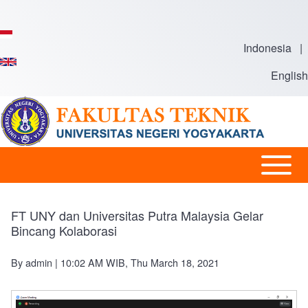
Skip to main content
Indonesia
|
English
Open or
Main
Close
navigation
horizontal
FT UNY dan Universitas Putra Malaysia Gelar
Main
Bincang Kolaborasi
Menu
By
admin
| 10:02 AM WIB, Thu March 18, 2021