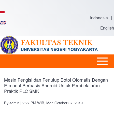
Skip to main content
Indonesia
|
English
Open or
Main
Close
navigation
horizontal
Mesin Pengisi dan Penutup Botol Otomatis Dengan
Main
E-modul Berbasis Android Untuk Pembelajaran
Praktik PLC SMK
Menu
By
admin
| 2:27 PM WIB, Mon October 07, 2019