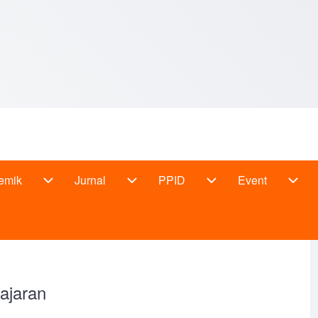
emik
Jurnal
PPID
Event
udi sub-navigation
Akademik sub-navigation
Jurnal sub-navigation
PPID sub-navigation
Even
ajaran