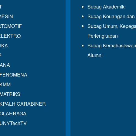
T
Subag Akademik
MESIN
Subag Keuangan dan 
OTOMOTIF
Subag Umum, Kepega
ELEKTRO
Perlengkapan
IKA
Subag Kemahasiswaa
P
Alumni
GANA
 FENOMENA
 KMM
MATRIKS
KPALH CARABINER
 OLAHRAGA
UNYTechTV