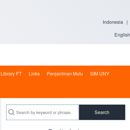
Indonesia
|
English
Library FT
Links
Penjaminan Mutu
SIM UNY
t sub-navigation
Search